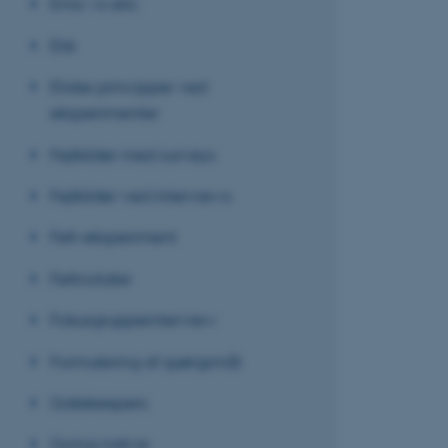
Emic vs etic
Etik
Etiske principper ved
eksperimenter
Fejlkilder med surveys
Fejlkilder ved interviews
Felt-eksperiment
Feltnotater
Fokusgruppeinterview
Formulering af spørgsmål
Gatekeepers
Going native