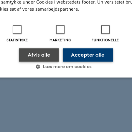
t samtykke under Cookies i webstedets footer. Universitetet br
kies sat af vores samarbejdspartnere.
STATISTISKE
MARKETING
FUNKTIONELLE
Afvis alle
Accepter alle
Læs mere om cookies
Statistiske
Marketing
Funktionelle
es hjælper med at gøre hjemmesiden brugbar ved at aktiv
nktioner som navigation mm. Hjemmesiden kan ikke funge