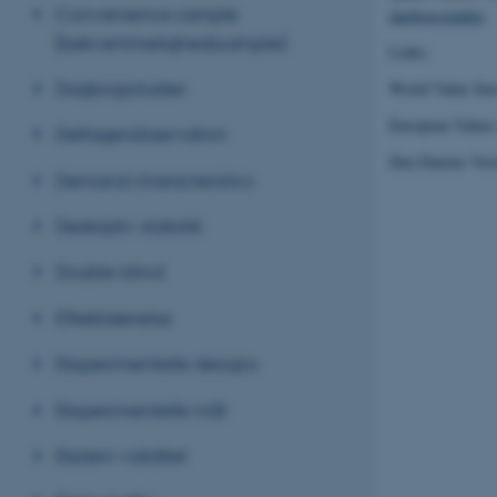
Convenience sample
dagbogsstudier
.
(bekvemmelighedssample)
Links:
Dagbogsstudier
World Value Su
European Values
Deltagerobservation
Den Danske Vær
Demand characteristics
Deskriptiv statistik
Double-blind
Effektstørrelse
Eksperimentelle designs
Eksperimentelle mål
Ekstern validitet