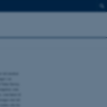
er tid (modsat
nger i en
d Value Survey,
søgelser, som
s, som hører til
rsøges over tid
 kaldes ofte for