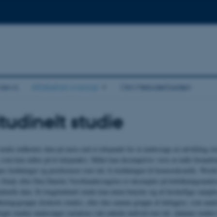
views
Alfabetisk oversigt
Om MetodeGuiden
tudinelt studie
studie indhenter data på mere end et tidspunkt for at undersøge en udvikling ov
 som kun måler på ét tidspunkt). Målet kan eksempelvis være at måle forandri
es holdninger og præferencer over tid, fx holdningen til homoseksuelle. Worl
 Study eller Den Danske Værdiundersøgelse er eksempler på befolkningsunder
dinelle data. Et longitudinelt studie kan enten benytte sig af forskellige sample
ningsgruppe (kohorte studie), eller den samme gruppe af deltagere, som unde
ogle studier undersøger variation i det enkelte individ over tid. sådanne studier