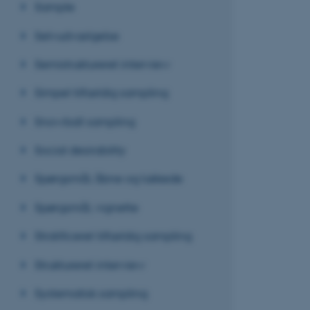
Sample
ARRAffinity
Selvudvælgelse
Semistruktureret interview
esctx
Simpel tilfældig sampling
fpc
Snowball sampling
__cf_bm
Social desirability
__cf_bm
Spørgsmål, åbne og lukkede
Spørgsmål, vignette
__cf_bm
Stratificeret tilfældig sampling
Struktureret interview
ARRAffinitySameSite
Systematisk sampling