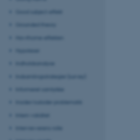
Good subject-effekt
Grounded theory
Hawthorne-effekten
Hypoteser
Indholdsanalyse
Indsamlingsstrategier (survey)
Informeret samtykke
Insider/outsider problematik
Intern validitet
Interviewerens rolle