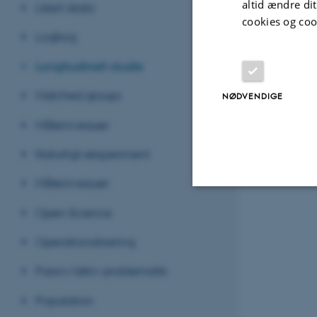
altid ændre di
Likert skala
cookies og coo
Logbog
Longitudinelt studie
Matched groups
NØDVENDIGE
Måleniveauer
Naturligt eksperiment
Måleniveauer
Open Science
Nødvendige
Operationalisering
Passiv/aktiv problematik
Nødvendige cooki
grundlæggende fu
Population
cookies.