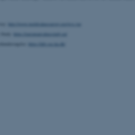
rvey:
http://www.worldvaluessurvey.org/wvs.jsp
 Study:
https://europeanvaluesstudy.eu/
diundersøgelse:
https://ddv.soc.ku.dk/