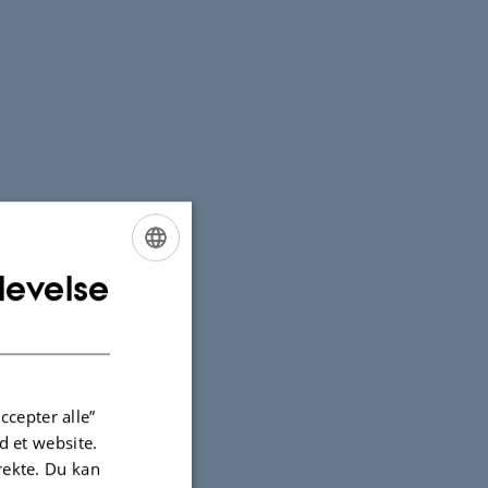
levelse
ENGLISH
DANISH
ccepter alle”
 et website.
irekte. Du kan