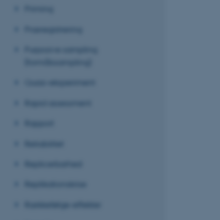
Priming
Præregistrering
Navn
Purposive sampling
be_typo_user
(formålssampling)
Quasi-eksperiment
fe_typo_user
Rapid assessment
Rapport
Reliabilitet
Replicerbarhed
ASP.NET_SessionId
Replikationskrise
JSESSIONID
Rækkefølge-effekter