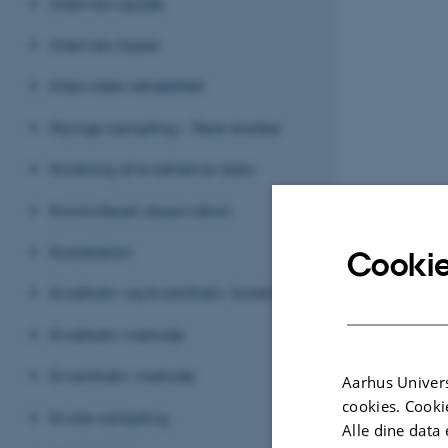
Interviewguide
Interviewtyper
Inter-rater reliabilitet
Klynge sampling – flere stadier
Kodning af kvalitative data
Kontrolleret observation
Korrelation
Cookie
Kvalitativ og kvantitativ forskning
Kvalitativ metode
Kvantitativ metode
Aarhus Univers
cookies. Cooki
Kvote sampling
Alle dine data 