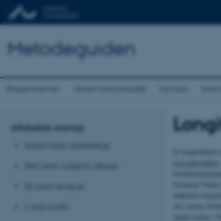
Metodeguiden
Eksperimenter
Observationsstudier
Surveys
Inter
Longi
Alfabetisk oversigt
Balanceret rækkefølge
Et longitudinelt 
tværsnitsstudier
,
Between-subjects design
befolkningsgrupp
European Values
Bivariat analyse
indhenter longitu
den samme befolk
Case studie
(panel studie). N