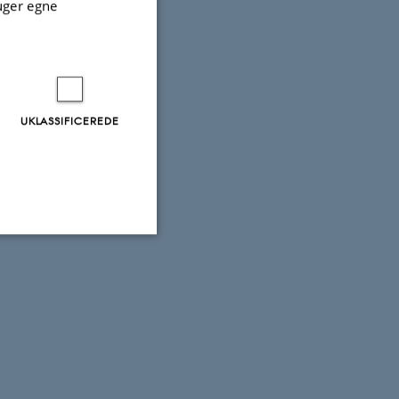
uger egne
UKLASSIFICEREDE
Uklassificerede
ere nogle
rer uden disse