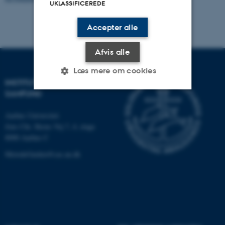
UKLASSIFICEREDE
Accepter alle
Afvis alle
Læs mere om cookies
INSTITUT FOR KULTUR OG
SAMFUND
Nødvendige
Statistiske
Marketing
Aarhus Universitet
Jens Chr. Skous Vej 7, 4. etage
Funktionelle
Uklassificerede
8000 Aarhus C
MetodeGuiden@cas.au.dk
Nødvendige cookies hjælper
med at gøre hjemmesiden
brugbar ved at aktivere nogle
grundlæggende funktioner
som navigation mm.