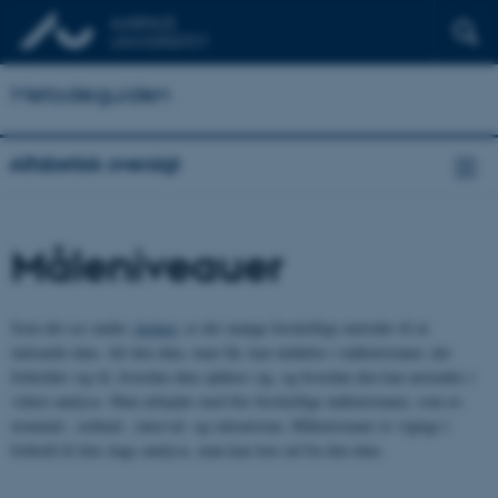
Metodeguiden
Alfabetisk oversigt
Måleniveauer
Som det ses under
skalaer
, er der mange forskellige metoder til at
indsamle data. Alt den data, man får, kan inddeles i måleniveauer, der
forholder sig til, hvordan data opfører sig, og hvordan den kan anvendes i
videre analyse. Man arbejder med fire forskellige måleniveauer, som er:
nominal-, ordinal-, interval- og rationiveau. Måleniveauer er vigtige i
forhold til den slags analyse, man kan lave ud fra den data.