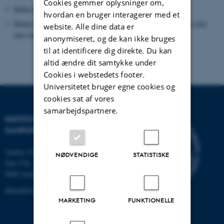
Cookies gemmer oplysninger om,
Måden informationerne registreres på
hvordan en bruger interagerer med et
Måden informationerne bearbejdes på, enten når svarene kodes eller
website. Alle dine data er
data tastes ind i computeren
anonymiseret, og de kan ikke bruges
til at identificere dig direkte. Du kan
altid ændre dit samtykke under
Cookies i webstedets footer.
Universitetet bruger egne cookies og
cookies sat af vores
samarbejdspartnere.
INSTITUT FOR KULTUR OG
SAMFUND
Aarhus Universitet
NØDVENDIGE
STATISTISKE
Jens Chr. Skous Vej 7, 4. etage
8000 Aarhus C
MetodeGuiden@cas.au.dk
MARKETING
FUNKTIONELLE