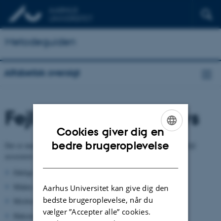
Metodeguiden
Alfabetisk oversigt
Fejlkilder med surveys
Cookies giver dig en
ENGLISH
bedre brugeroplevelse
Der er mange kilder til fejl i spørgeskemaundersøgelser. Udover fejl
associeret med sampling er almindelige fejlkilder:
DANISH
Dårligt formulerede spørgsmål
Måden spørgsmålet bliver stillet på
Aarhus Universitet kan give dig den
bedste brugeroplevelse, når du
Misforståelser
vælger ”Accepter alle” cookies.
Hukommelsesproblemer (for den interviewede)