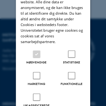
website. Alle dine data er
anonymiseret, og de kan ikke bruges
til at identificere dig direkte. Du kan
altid ændre dit samtykke under
Cookies i webstedets footer.
Universitetet bruger egne cookies og
INSTITUT FOR KULTUR OG
cookies sat af vores
SAMFUND
samarbejdspartnere.
Aarhus Universitet
Jens Chr. Skous Vej 7, 4. etage
8000 Aarhus C
NØDVENDIGE
STATISTISKE
MetodeGuiden@cas.au.dk
MARKETING
FUNKTIONELLE
INDHOLD
RELATEREDE WEBSITES
UKLASSIFICEREDE