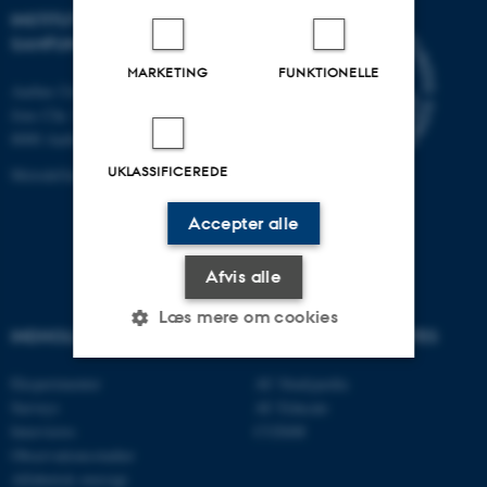
INSTITUT FOR KULTUR OG
SAMFUND
MARKETING
FUNKTIONELLE
Aarhus Universitet
Jens Chr. Skous Vej 7, 4. etage
8000 Aarhus C
UKLASSIFICEREDE
MetodeGuiden@cas.au.dk
Accepter alle
Afvis alle
Læs mere om cookies
INDHOLD
RELATEREDE WEBSITES
Eksperimenter
AU Studypedia
Nødvendige
Statistiske
Marketing
Surveys
AU Educate
Interviews
CUDiM
Funktionelle
Uklassificerede
Observationsstudier
Alfabetisk oversigt