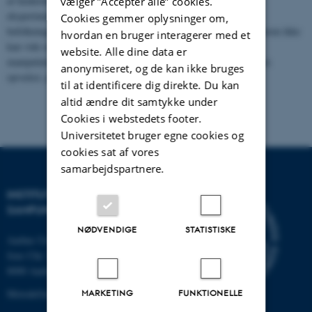
af henholdsvis muslimske og kristne forsøgsdeltagere. Et quasi-
vælger ”Accepter alle” cookies.
eksperiment benytter derfor ofte forsøgsdeltagere fra forskellige
Cookies gemmer oplysninger om,
befolkningsgrupper. En ulempe i quasi-eksperimentet er, at forskeren ikke
hvordan en bruger interagerer med et
kan vide om observerede forskelle skyldes den eksperimentelle
website. Alle dine data er
manipulation eller forsøgsdeltagernes forskellighed, fx deltagernes
anonymiseret, og de kan ikke bruges
opvækst, personlighedstræk, eller baggrundsviden.
til at identificere dig direkte. Du kan
altid ændre dit samtykke under
Cookies i webstedets footer.
Universitetet bruger egne cookies og
cookies sat af vores
samarbejdspartnere.
INSTITUT FOR KULTUR OG
SAMFUND
NØDVENDIGE
STATISTISKE
Aarhus Universitet
Jens Chr. Skous Vej 7, 4. etage
8000 Aarhus C
MARKETING
FUNKTIONELLE
MetodeGuiden@cas.au.dk