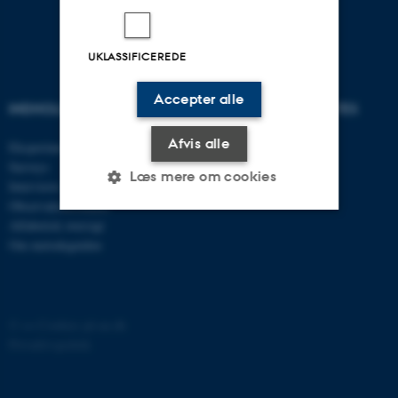
UKLASSIFICEREDE
Accepter alle
INDHOLD
RELATEREDE WEBSITES
Afvis alle
Eksperimenter
AU Studypedia
Surveys
AU Educate
Læs mere om cookies
Interviews
CUDiM
Observationsstudier
Alfabetisk oversigt
Nødvendige
Statistiske
Marketing
Om metodeguiden
Funktionelle
Uklassificerede
©
—
Cookies på au.dk
Privatlivspolitik
Nødvendige cookies hjælper
med at gøre hjemmesiden
brugbar ved at aktivere nogle