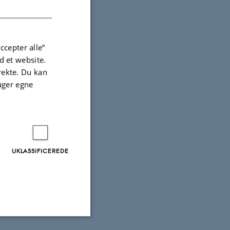
DANISH
ccepter alle”
 et website.
irekte. Du kan
uger egne
UKLASSIFICEREDE