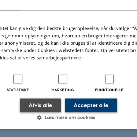
ndelse med opgaveskrivning.
forbedringer er derfor meget velkomne. Kontakt Uffe Schjødt (
us@cas.au.dk
).
itet kan give dig den bedste brugeroplevelse, når du vælger ”A
es gemmer oplysninger om, hvordan en bruger interagerer med
er anonymiseret, og de kan ikke bruges til at identificere dig d
t samtykke under Cookies i webstedets footer. Universitetet br
kies sat af vores samarbejdspartnere.
er
(set d. 24. december 2020)
 i din opgave.
STATISTISKE
MARKETING
FUNKTIONELLE
Afvis alle
Accepter alle
Læs mere om cookies