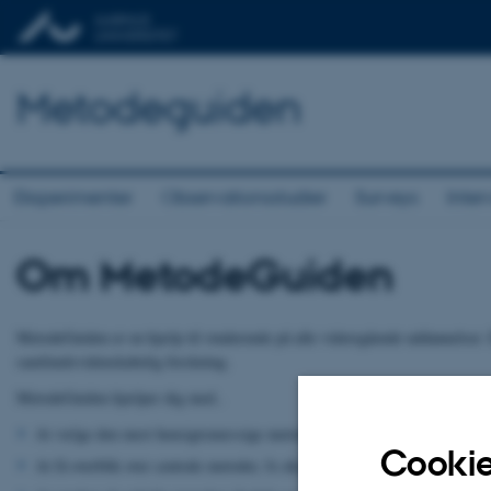
Metodeguiden
Eksperimenter
Observationsstudier
Surveys
Inter
Om MetodeGuiden
MetodeGuiden er en hjælp til studerende på alle videregående uddannelser. D
samfundsvidenskabelig forskning.
MetodeGuiden hjælper dig med..
At vælge den mest hensigtsmæssige metode til at besvare et bestemt sp
Cookie
At få overblik over centrale metoder, fx eksperimenter, spørgeskemaunders