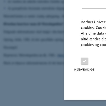
At vurdere de enkelte metoders fordele og ulemper.
At genopfriske bestemte metodiske tilgange og problemstillinger i forbi
MetodeGuiden er under stadig opbygning. Alle kommentarer og forslag til 
Aarhus Univers
Hvordan henviser man til Metodeguiden?
cookies. Cooki
Følgende informationer skal indgå i din henvisning:
Alle dine data 
altid ændre di
Opslag, kilde, URL til det specifikke opslag, dato for tilgang.
cookies og coo
Eksempel:
Hypoteser, Metodeguiden.au.dk, URL:
https://metodeguiden.au.dk/hypotes
Husk at tilpasse informationerne til det henvisningsformat, som du anvender
NØDVENDIGE