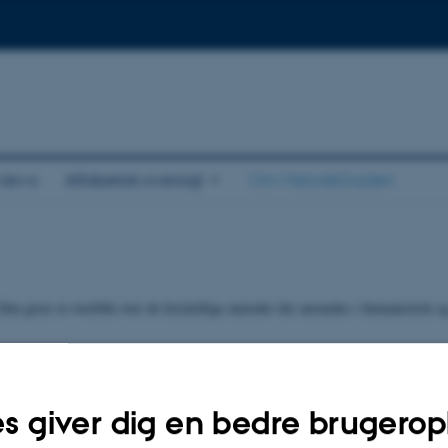
views
Alfabetisk oversigt
Om MetodeGuiden
en giver et overblik over de forskellige metoder der anvendes i humanistisk o
ørgsmål.
s giver dig en bedre brugerop
øgelser, tekststudier, deltagerobservation, og interviews.