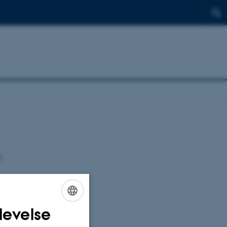
g
levelse
ENGLISH