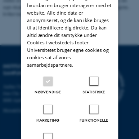
studier af mennesker, kan den høje grad af eksperimentel kontrol i det
hvordan en bruger interagerer med et
ægte eksperiment ofte skabe en kunstig situation for forsøgsdeltagerne,
website. Alle dine data er
hvilket kan skade eksperimentets økologisk validitet.
anonymiseret, og de kan ikke bruges
til at identificere dig direkte. Du kan
altid ændre dit samtykke under
Cookies i webstedets footer.
Universitetet bruger egne cookies og
cookies sat af vores
samarbejdspartnere.
INSTITUT FOR KULTUR OG
SAMFUND
Aarhus Universitet
NØDVENDIGE
STATISTISKE
Jens Chr. Skous Vej 7, 4. etage
8000 Aarhus C
MetodeGuiden@cas.au.dk
MARKETING
FUNKTIONELLE