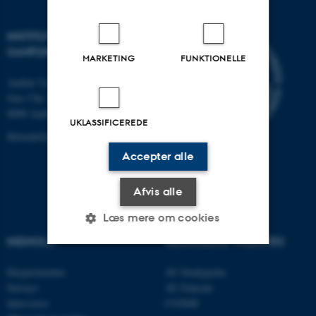
INSTITUT FOR KULTUR OG
SAMFUND
MARKETING
FUNKTIONELLE
Aarhus Universitet
Jens Chr. Skous Vej 7, 4. etage
8000 Aarhus C
UKLASSIFICEREDE
MetodeGuiden@cas.au.dk
Accepter alle
Afvis alle
Læs mere om cookies
INDHOLD
RELATEREDE WEBSITES
Nødvendige
Statistiske
Marketing
Eksperimenter
AU Studypedia
Surveys
AU Educate
Funktionelle
Uklassificerede
Interviews
CUDiM