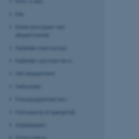
Emic vs etic
Etik
Etiske principper ved
eksperimenter
Fejlkilder med surveys
Fejlkilder ved interviews
Felt-eksperiment
Feltnotater
Fokusgruppeinterview
Formulering af spørgsmål
Gatekeepers
Going native