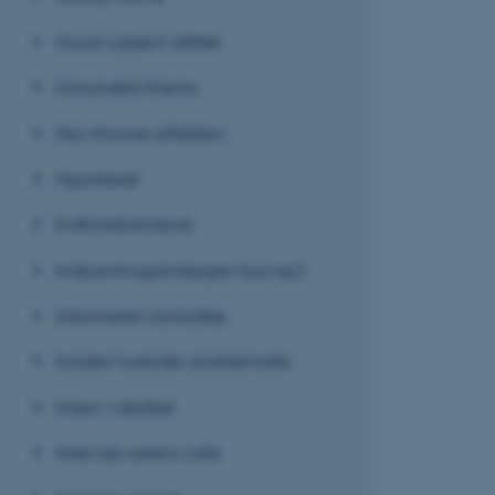
Good subject-effekt
Grounded theory
Hawthorne-effekten
Hypoteser
Indholdsanalyse
Indsamlingsstrategier (survey)
Informeret samtykke
Insider/outsider problematik
Intern validitet
Interviewerens rolle