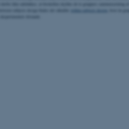
t derfor ikke udelukkes, at forskellen skyldes de to gruppers sammensætning af
etween-subjects design findes det såkaldte
within-subjects design
, hvor én gru
 eksperimentets tilstande.