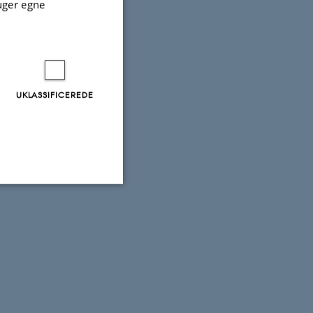
uger egne
UKLASSIFICEREDE
Uklassificerede
ere nogle
rer uden disse