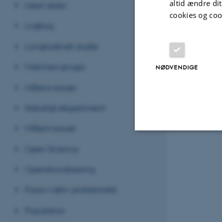
altid ændre di
Likert skala
cookies og coo
Logbog
Longitudinelt studie
Matched groups
NØDVENDIGE
Måleniveauer
Naturligt eksperiment
Måleniveauer
Open Science
Nødvendige
Operationalisering
Passiv/aktiv problematik
Nødvendige cooki
grundlæggende fu
Population
cookies.