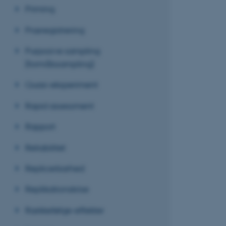
Priming
Præregistrering
Navn
Purposive sampling
be_typo_user
(formålssampling)
Quasi-eksperiment
fe_typo_user
Rapid assessment
Rapport
Reliabilitet
Replicerbarhed
ASP.NET_SessionId
Replikationskrise
JSESSIONID
Rækkefølge-effekter