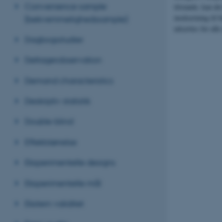
Convenience sample
tilstande, kan de
modsætning til b
(bekvemmelighedssample)
udsættes for alle
Dagbogsstudier
Deltagerobservation
Demand characteristics
Deskriptiv statistik
Double-blind
Effektstørrelse
Eksperimentelle designs
Eksperimentelle mål
Ekstern validitet