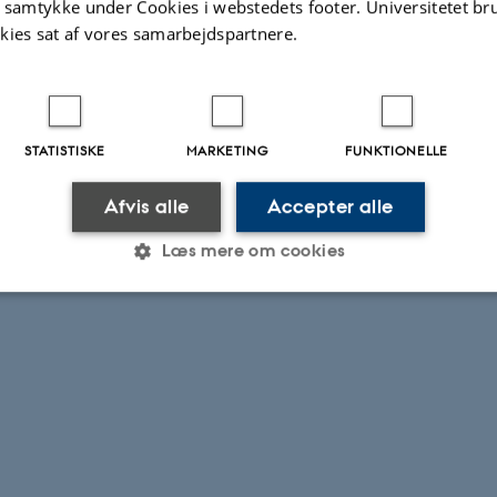
t samtykke under Cookies i webstedets footer. Universitetet br
kies sat af vores samarbejdspartnere.
STATISTISKE
MARKETING
FUNKTIONELLE
Afvis alle
Accepter alle
Læs mere om cookies
Statistiske
Marketing
Funktionelle
es hjælper med at gøre hjemmesiden brugbar ved at aktiv
nktioner som navigation mm. Hjemmesiden kan ikke funge