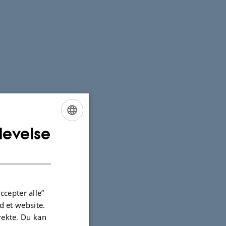
levelse
ENGLISH
DANISH
ccepter alle”
 et website.
irekte. Du kan