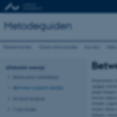
Metodeguiden
Eksperimenter
Observationsstudier
Surveys
Inter
Betw
Alfabetisk oversigt
Balanceret rækkefølge
Eksperimenter, h
variabel
), benyt
Between-subjects design
gruppe deltagere
between-subjects
Bivariat analyse
tilstande, reager
tilstand, således
Case studie
deltagere i ekspe