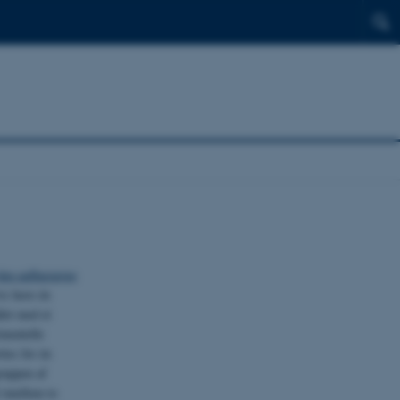
den uafhængige
is have én
let med et
imentelle
ttes for én
ruppen af
l imellem to