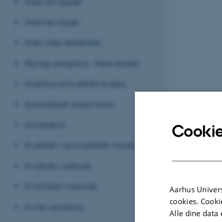
Interviewguide
Interviewtyper
Inter-rater reliabilitet
Klynge sampling – flere stadier
Kodning af kvalitative data
Kontrolleret observation
Korrelation
Cookie
Kvalitativ og kvantitativ forskning
Kvalitativ metode
Kvantitativ metode
Aarhus Univers
cookies. Cooki
Kvote sampling
Alle dine data 