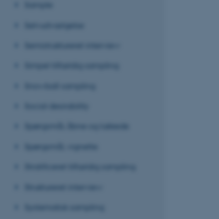
Sample
ARRAffinity
Selvudvælgelse
Semistruktureret interview
esctx
Simpel tilfældig sampling
fpc
Snowball sampling
__cf_bm
Social desirability
__cf_bm
Spørgsmål, åbne og lukkede
Spørgsmål, vignette
__cf_bm
Stratificeret tilfældig sampling
Struktureret interview
ARRAffinitySameSite
Systematisk sampling