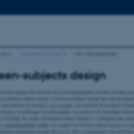
views
Alfabetisk oversigt
Om MetodeGuiden
een-subjects design
vor hver deltager kun udsættes for én af eksperimentets tilstande (niveauer på
ter et between-subjects design. I et between-subjects design kan man eksempelv
, som udsættes for tilstand a, og én gruppe, som udsættes for tilstand b. Formå
 design er at undersøge, hvorvidt grupper, som udsættes for forskellige eksper
er forskelligt. En styrke ved between-subjects design er, at deltagerne kun udsæ
 at
rækkefølgeeffekter
undgås. En svaghed ved between-subjects design er, at g
rimentets forskellige tilstande ikke er ens. Hvis et eksperiment viser en forske