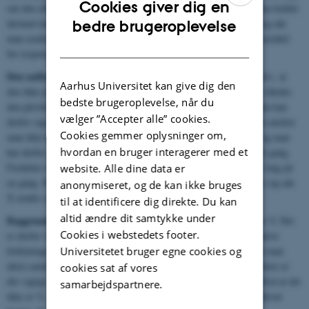
Cookies giver dig en
om den afhængige variabel bliver påvirket af den uafhængige. Man holder
ENGLISH
dermed den afhængige variabel konstant og ser, om den ændrer sig når
bedre brugeroplevelse
man ændrer i den uafhængige. Man kalder også den afhængige variabel
DANISH
for respons.
Den uafhængige variabel:
Er, som navnet antyder, uafhængig, dvs. at
Aarhus Universitet kan give dig den
den ikke påvirkes af andre variabler. Den uafhængige variabel er således
bedste brugeroplevelse, når du
den påvirkende variabel, der påvirker den afhængige variabel. Man kan
vælger ”Accepter alle” cookies.
derfor sige, at man ønsker at undersøge X’s påvirkning på Y. Ofte ønsker
Cookies gemmer oplysninger om,
man ikke kun at undersøge ét fænomens påvirkning på et andet, og man
hvordan en bruger interagerer med et
har derfor ofte mange uafhængige variabler man undersøger på en gang.
Fordelen ved at lave mange variabler er, at man kan teste for flere ting på
website. Alle dine data er
en gang. Man kan f.eks. finde i sin resultatbehandling at Y ændre sig når
anonymiseret, og de kan ikke bruges
X ændre sig. Den uafhængige variabel kaldes også for predictor.
til at identificere dig direkte. Du kan
altid ændre dit samtykke under
Baggrundsvariabel:
Det er ikke sikkert, at det er X, der påvirker Y. Det
Cookies i webstedets footer.
er derfor vigtigt at kontrollere for baggrundsvariabler eller alternative
Universitetet bruger egne cookies og
forklaringer. Når man ønsker at konkludere, at X påvirker Y, skal man
altså samtidig kunne vise, at det ikke er Z, der påvirker Y. Endvidere er
cookies sat af vores
det vigtigt at fastlægge kausalsammenhængen af ens variabler. Altså at det
samarbejdspartnere.
ikke er Y, der påvirker X. En kausalsammenhæng er dog aldrig blevet