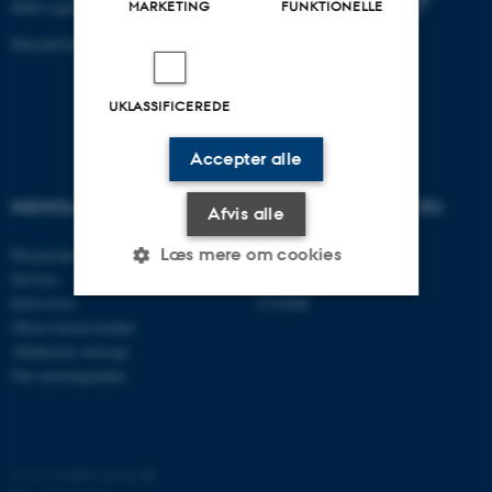
MARKETING
FUNKTIONELLE
8000 Aarhus C
MetodeGuiden@cas.au.dk
UKLASSIFICEREDE
Accepter alle
INDHOLD
RELATEREDE WEBSITES
Afvis alle
Læs mere om cookies
Eksperimenter
AU Studypedia
Surveys
AU Educate
Interviews
CUDiM
Observationsstudier
Nødvendige
Statistiske
Marketing
Alfabetisk oversigt
Om metodeguiden
Funktionelle
Uklassificerede
Nødvendige cookies hjælper
©
—
Cookies på au.dk