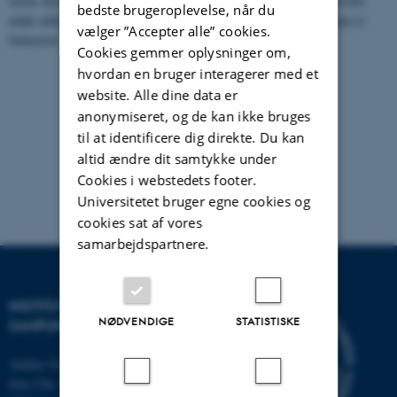
imens den resterende halvdel modtager tilstand 2 før tilstand 1. På den
bedste brugeroplevelse, når du
måde udlignes effekten af en bestemt rækkefølge, fordi rækkefølgen er
vælger ”Accepter alle” cookies.
balanceret. På engelsk anvendes begrebet counterbalancing.
Cookies gemmer oplysninger om,
hvordan en bruger interagerer med et
website. Alle dine data er
anonymiseret, og de kan ikke bruges
til at identificere dig direkte. Du kan
altid ændre dit samtykke under
Cookies i webstedets footer.
Universitetet bruger egne cookies og
cookies sat af vores
samarbejdspartnere.
INSTITUT FOR KULTUR OG
NØDVENDIGE
STATISTISKE
SAMFUND
Aarhus Universitet
Jens Chr. Skous Vej 7, 4. etage